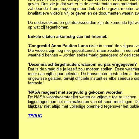
geven. Dus zie je dat wat er in de eerste batch aan materiaal
zal door de Trump regering meer druk op hen gezet moeten w
kwalitatieve video’s vrij te geven en de documenten waarin z
De onderzoekers en geïnteresseerden zijn de komende tijd wel
op wat zij tegenkomen.
Enkele citaten afkomstig van het Internet:
‘
Congreslid Anna Paulina Luna
eiste in maart de vrijgave v
Die video’s zijn nog niet gepubliceerd, maar zouden in een v
waarheid kennen – worden stelselmatig genegeerd of gediscred
'Decennia achtergehouden: waarom nu pas vrijgegeven?
Dat is de vraag die je jezelf zou moeten stellen. Deze waarne
meer dan vijftig jaar geleden. De transcripten bestonden al die
ongewisse gelaten, terwijl officiële instanties elke serieuze
fantasie.'
'NASA reageert met zorgvuldig gekozen woorden
De NASA-woordvoerster liet weten de vrijgave toe te juichen.
bijgedragen aan het minimaliseren van dit soort meldingen. De
blijkbaar niet altijd met volledige openheid tegenover het publi
TERUG