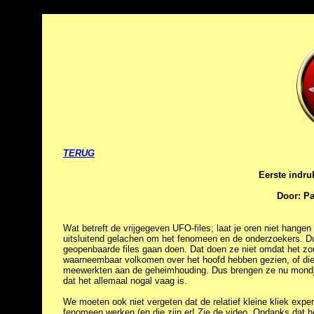
TERUG
Eerste indru
Door: Pa
Wat betreft de vrijgegeven UFO-files; laat je oren niet hangen
uitsluitend gelachen om het fenomeen en de onderzoekers. Du
geopenbaarde files gaan doen. Dat doen ze niet omdat het zou 
waarneembaar volkomen over het hoofd hebben gezien, of die
meewerkten aan de geheimhouding. Dus brengen ze nu mondje
dat het allemaal nogal vaag is.
We moeten ook niet vergeten dat de relatief kleine kliek exper
fenomeen werken (en die zijn er! Zie de video. Ondanks dat he