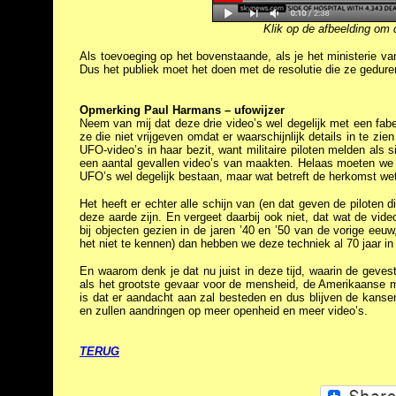
Klik op de afbeelding om 
Als toevoeging op het bovenstaande, als je het ministerie v
Dus het publiek moet het doen met de resolutie die ze gedure
Opmerking Paul Harmans – ufowijzer
Neem van mij dat deze drie video’s wel degelijk met een fabel
ze die niet vrijgeven omdat er waarschijnlijk details in te zie
UFO-video’s in haar bezit, want militaire piloten melden als
een aantal gevallen video’s van maakten. Helaas moeten we m
UFO’s wel degelijk bestaan, maar wat betreft de herkomst wete
Het heeft er echter alle schijn van (en dat geven de piloten 
deze aarde zijn. En vergeet daarbij ook niet, dat wat de vi
bij objecten gezien in de jaren ’40 en ’50 van de vorige eeu
het niet te kennen) dan hebben we deze techniek al 70 jaar in o
En waarom denk je dat nu juist in deze tijd, waarin de geve
als het grootste gevaar voor de mensheid, de Amerikaanse m
is dat er aandacht aan zal besteden en dus blijven de kan
en zullen aandringen op meer openheid en meer video’s.
TERUG