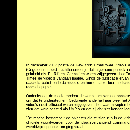
In december 2017 postte de New York Times twee video’s d
(Ongeïdentificeerd Luchtfenomeen). Het algemene publiek n
gelabeld als ‘FLIR1’ en ‘Gimbal’ en waren vrijgegeven door 
Times de video’s vandaan haalde. Sinds de publicatie ervan
raadsels betreffende de video’s en hun officiële bron, inclusi
raadsel opgelost.
Ondanks dat de media rondom de wereld het verhaal oppakten
om dat te ondersteunen. Gedurende anderhalf jaar bleef het 
video’s nooit officieel waren vrijgegeven. Het was in septemb
zien dat werd betiteld als UAP’s en dat zij dat niet konden iden
“De marine bestempelt de objecten die te zien zijn in de vi
officiële woordvoerder voor de plaatsvervangend commanda
wereldwijd opgepakt en ging viraal.