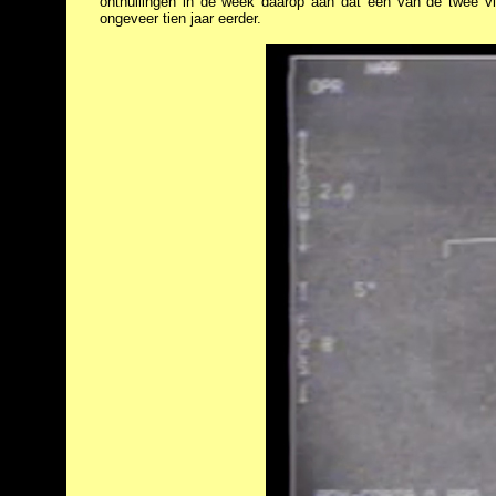
onthullingen in de week daarop aan dat één van de twee vid
ongeveer tien jaar eerder.