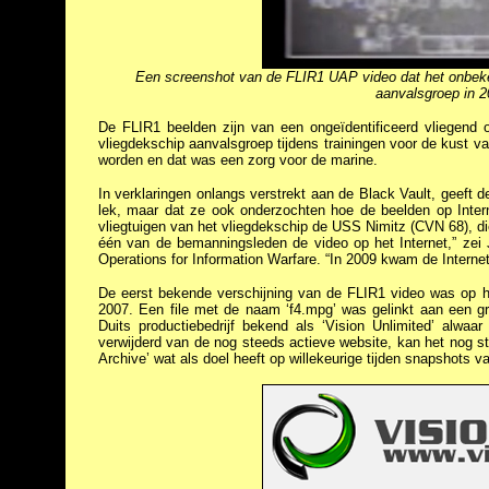
Een screenshot van de FLIR1 UAP video dat het onbekend
aanvalsgroep in 2
De FLIR1 beelden zijn van een ongeïdentificeerd vliegend o
vliegdekschip aanvalsgroep tijdens trainingen voor de kust v
worden en dat was een zorg voor de marine.
In verklaringen onlangs verstrekt aan de Black Vault, geeft 
lek, maar dat ze ook onderzochten hoe de beelden op Inte
vliegtuigen van het vliegdekschip de USS Nimitz (CVN 68), die
één van de bemanningsleden de video op het Internet,” zei 
Operations for Information Warfare. “In 2009 kwam de Internet 
De eerst bekende verschijning van de FLIR1 video was op he
2007. Een file met de naam ‘f4.mpg’ was gelinkt aan een gr
Duits productiebedrijf bekend als ‘Vision Unlimited’ alwa
verwijderd van de nog steeds actieve website, kan het nog 
Archive’ wat als doel heeft op willekeurige tijden snapshots v