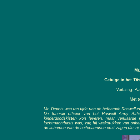
Mr
Getuige in het ‘Di
Vertaling: P
Met t
Mr. Dennis was ten tijde van de befaamde Roswell-cr
De funerair officier van het Roswell Army Airf
kinderdoodskisten kon leveren, maar verklaarde 
luchtmachtbasis was, zag hij wrakstukken van onbe
de lichamen van de buitenaardsen eruit zagen die zij