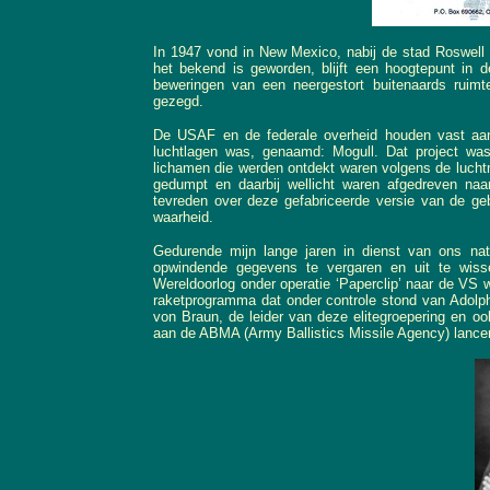
In 1947 vond in New Mexico, nabij de stad Roswell e
het bekend is geworden, blijft een hoogtepunt in
beweringen van een neergestort buitenaards ruim
gezegd.
De USAF en de federale overheid houden vast aan 
luchtlagen was, genaamd: Mogull. Dat project wa
lichamen die werden ontdekt waren volgens de luch
gedumpt en daarbij wellicht waren afgedreven na
tevreden over deze gefabriceerde versie van de ge
waarheid.
Gedurende mijn lange jaren in dienst van ons na
opwindende gegevens te vergaren en uit te wis
Wereldoorlog onder operatie ‘Paperclip’ naar de VS 
raketprogramma dat onder controle stond van Adolph
von Braun, de leider van deze elitegroepering en 
aan de ABMA (Army Ballistics Missile Agency) lance