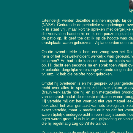
We
Uiteindelijk werden dezelfde mannen ingelijfd bij d
(NASA). Gedurende de periodieke vergaderingen ov
ik in staat vrij, maar kort te spreken met dergelijk
die voorvallen hadden hij en ik een pauze ingelast 
de patio op. Ik geef toe dat ik op de hoogte was dat
crashplaats waren gehuisvest. Zij lanceerden de in
Op die avond stelde ik hem een vraag over het Ros
hem of het Roswell-incident werkelijk was gebeurd,
lichamen? En had u de kans om naar de plaats van 
op. Hij dacht een seconde na en sprak toen vrijuit ov
ik beloofde dergelijke verbazingwekkende dingen die
tv, enz. Ik heb die belofte nooit gebroken.
Omdat hij overleden is en het gesprek 50 jaar gelede
recht over alles te spreken, zelfs over zaken waar
Braun verklaarde hoe hij en zijn metgezellen (voo
van de crash nadat de meeste militairen waren teru
Hij vertelde mij dat het voertuig niet van metaal le
leek alsof het was gemaakt van iets biologisch, zoa
exact vertelde, maar ik maakte eruit op dat het voe
waren tijdelijk ondergebracht in een nabij staande ho
ogen waren groot. Hun huid was grijsachtig en van ee
die hij regelmatig zag op White Sands.
De inspectie van de wrakstukken had zelfs voor hem