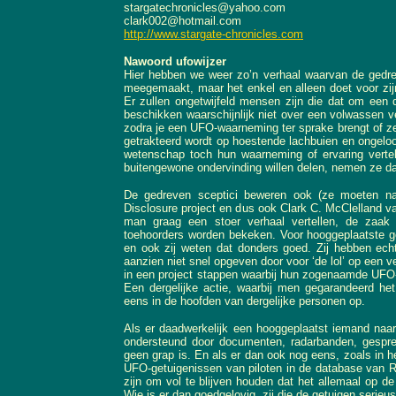
stargatechronicles@yahoo.com
clark002@hotmail.com
http://www.stargate-chronicles.com
Nawoord ufowijzer
Hier hebben we weer zo’n verhaal waarvan de gedrev
meegemaakt, maar het enkel en alleen doet voor zijn
Er zullen ongetwijfeld mensen zijn die dat om een d
beschikken waarschijnlijk niet over een volwassen 
zodra je een UFO-waarneming ter sprake brengt of ze
getrakteerd wordt op hoestende lachbuien en ongeloo
wetenschap toch hun waarneming of ervaring verte
buitengewone ondervinding willen delen, nemen ze da
De gedreven sceptici beweren ook (ze moeten natu
Disclosure project en dus ook Clark C. McClelland 
man graag een stoer verhaal vertellen, de zaa
toehoorders worden bekeken. Voor hooggeplaatste ge
en ook zij weten dat donders goed. Zij hebben ech
aanzien niet snel opgeven door voor ‘de lol’ op een v
in een project stappen waarbij hun zogenaamde UFO-
Een dergelijke actie, waarbij men gegarandeerd h
eens in de hoofden van dergelijke personen op.
Als er daadwerkelijk een hooggeplaatst iemand naa
ondersteund door documenten, radarbanden, gespre
geen grap is. En als er dan ook nog eens, zoals in h
UFO-getuigenissen van piloten in de database van R
zijn om vol te blijven houden dat het allemaal op d
Wie is er dan goedgelovig, zij die de getuigen serie